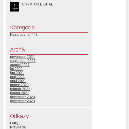
CRYPTON DIGITAL
Kategórie
Nezaradené
(44)
Archív
november 2021
september 2021
august 2021
júl 2021
jún 2021
máj 2021
apríl 2021
marec 2021
február 2021
január 2021
december 2020
november 2020
Odkazy
Fotky
Pravda.sk