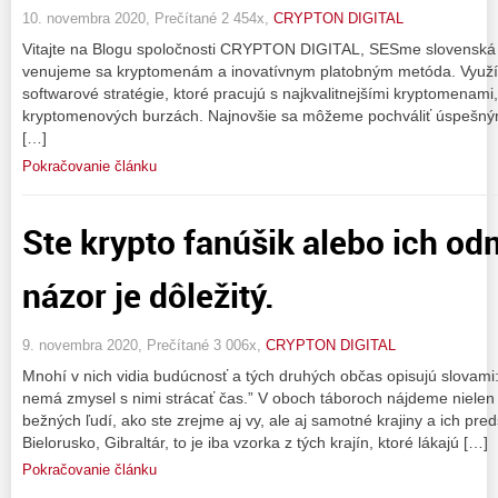
10. novembra 2020, Prečítané 2 454x,
CRYPTON DIGITAL
Vitajte na Blogu spoločnosti CRYPTON DIGITAL, SESme slovenská 
venujeme sa kryptomenám a inovatívnym platobným metóda. Vyu
softwarové stratégie, ktoré pracujú s najkvalitnejšími kryptomenam
kryptomenových burzách. Najnovšie sa môžeme pochváliť úspešným
[…]
Pokračovanie článku
Ste krypto fanúšik alebo ich od
názor je dôležitý.
9. novembra 2020, Prečítané 3 006x,
CRYPTON DIGITAL
Mnohí v nich vidia budúcnosť a tých druhých občas opisujú slovami: 
nemá zmysel s nimi strácať čas.” V oboch táboroch nájdeme nielen i
bežných ľudí, ako ste zrejme aj vy, ale aj samotné krajiny a ich pred
Bielorusko, Gibraltár, to je iba vzorka z tých krajín, ktoré lákajú […]
Pokračovanie článku