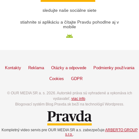
sledujte naše sociálne siete
stiahnite si aplikáciu a čítajte Pravdu pohodlne aj v
mobile
Kontakty
Reklama
Otázky a odpovede
Podmienky používania
Cookies
GDPR
© OUR MEDIA SR a. s. 2026. Autorské práva sú vyhradené a vykonáva ich
vydavateľ,
viac info
.
Blogovací systém Blog.Pravda.sk beží na technológií Wordpress.
Kompletný video servis pre OUR MEDIA SR a.s. zabezpečuje
ARBERTO GROUP
s.r.o.
.