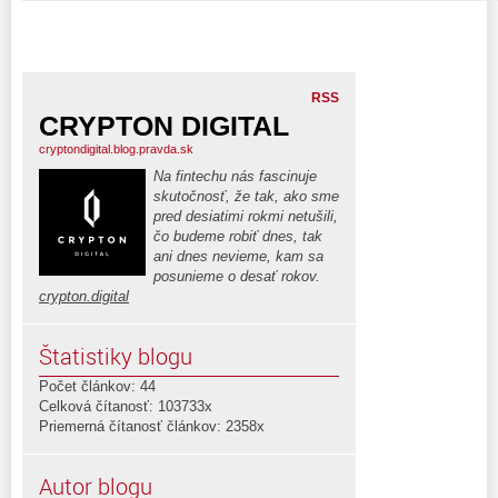
RSS
CRYPTON DIGITAL
cryptondigital.blog.pravda.sk
Na fintechu nás fascinuje
skutočnosť, že tak, ako sme
pred desiatimi rokmi netušili,
čo budeme robiť dnes, tak
ani dnes nevieme, kam sa
posunieme o desať rokov.
crypton.digital
Štatistiky blogu
Počet článkov: 44
Celková čítanosť: 103733x
Priemerná čítanosť článkov: 2358x
Autor blogu