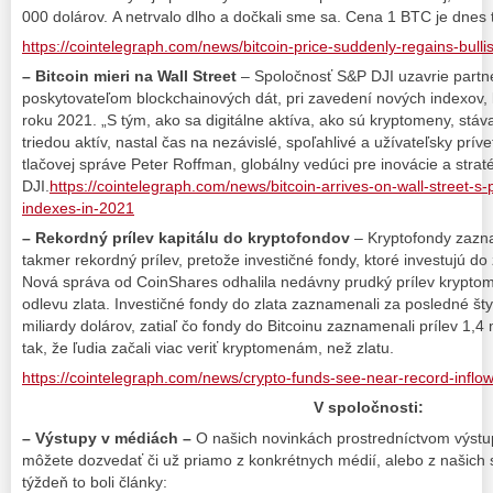
000 dolárov. A netrvalo dlho a dočkali sme sa. Cena 1 BTC je dnes 
https://cointelegraph.com/news/bitcoin-price-suddenly-regains-bul
– Bitcoin mieri na Wall Street
– Spoločnosť S&P DJI uzavrie partn
poskytovateľom blockchainových dát, pri zavedení nových indexov, 
roku 2021. „S tým, ako sa digitálne aktíva, ako sú kryptomeny, stáva
triedou aktív, nastal čas na nezávislé, spoľahlivé a užívateľsky prív
tlačovej správe Peter Roffman, globálny vedúci pre inovácie a strat
DJI.
https://cointelegraph.com/news/bitcoin-arrives-on-wall-street-s
indexes-in-2021
– Rekordný prílev kapitálu do kryptofondov
– Kryptofondy zazn
takmer rekordný prílev, pretože investičné fondy, ktoré investujú do zl
Nová správa od CoinShares odhalila nedávny prudký prílev krypto
odlevu zlata. Investičné fondy do zlata zaznamenali za posledné šty
miliardy dolárov, zatiaľ čo fondy do Bitcoinu zaznamenali prílev 1,4 
tak, že ľudia začali viac veriť kryptomenám, než zlatu.
https://cointelegraph.com/news/crypto-funds-see-near-record-inflows
V spoločnosti:
– Výstupy v médiách –
O našich novinkách prostredníctvom výst
môžete dozvedať či už priamo z konkrétnych médií, alebo z našich s
týždeň to boli články: