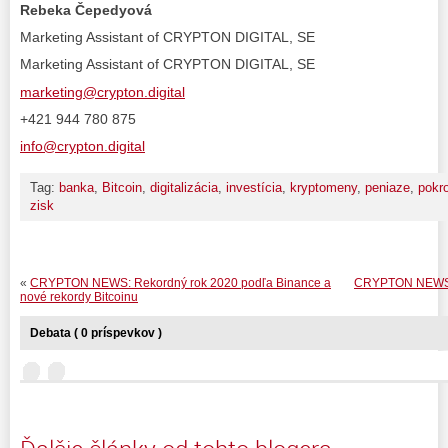
Rebeka Čepedyová
Marketing Assistant of CRYPTON DIGITAL, SE
Marketing Assistant of CRYPTON DIGITAL, SE
marketing@crypton.digital
+421 944 780 875
info@crypton.digital
Tag:
banka
,
Bitcoin
,
digitalizácia
,
investícia
,
kryptomeny
,
peniaze
,
pokr
zisk
«
CRYPTON NEWS: Rekordný rok 2020 podľa Binance a
CRYPTON NEWS: B
nové rekordy Bitcoinu
Debata ( 0 príspevkov )