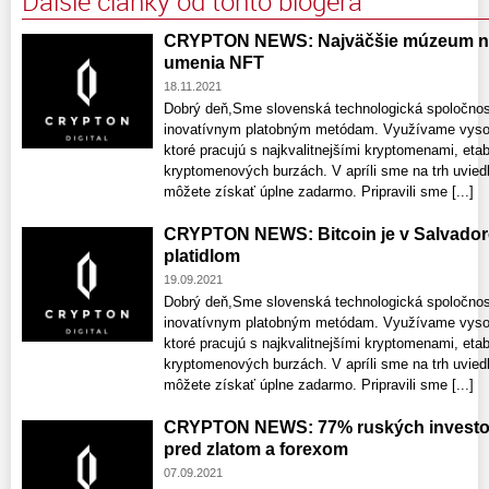
Ďalšie články od tohto blogera
CRYPTON NEWS: Najväčšie múzeum na
umenia NFT
18.11.2021
Dobrý deň,Sme slovenská technologická spoločno
inovatívnym platobným metódam. Využívame vysok
ktoré pracujú s najkvalitnejšími kryptomenami, et
kryptomenových burzách. V apríli sme na trh uvie
môžete získať úplne zadarmo. Pripravili sme [...]
CRYPTON NEWS: Bitcoin je v Salvador
platidlom
19.09.2021
Dobrý deň,Sme slovenská technologická spoločno
inovatívnym platobným metódam. Využívame vysok
ktoré pracujú s najkvalitnejšími kryptomenami, et
kryptomenových burzách. V apríli sme na trh uvie
môžete získať úplne zadarmo. Pripravili sme [...]
CRYPTON NEWS: 77% ruských investor
pred zlatom a forexom
07.09.2021