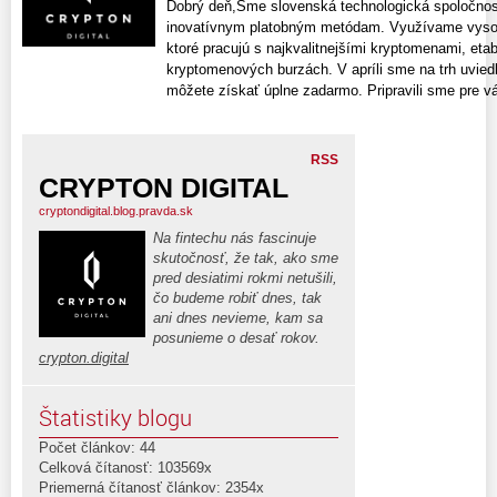
Dobrý deň,Sme slovenská technologická spoločno
inovatívnym platobným metódam. Využívame vysok
ktoré pracujú s najkvalitnejšími kryptomenami, et
kryptomenových burzách. V apríli sme na trh uvie
môžete získať úplne zadarmo. Pripravili sme pre vás
RSS
CRYPTON DIGITAL
cryptondigital.blog.pravda.sk
Na fintechu nás fascinuje
skutočnosť, že tak, ako sme
pred desiatimi rokmi netušili,
čo budeme robiť dnes, tak
ani dnes nevieme, kam sa
posunieme o desať rokov.
crypton.digital
Štatistiky blogu
Počet článkov: 44
Celková čítanosť: 103569x
Priemerná čítanosť článkov: 2354x