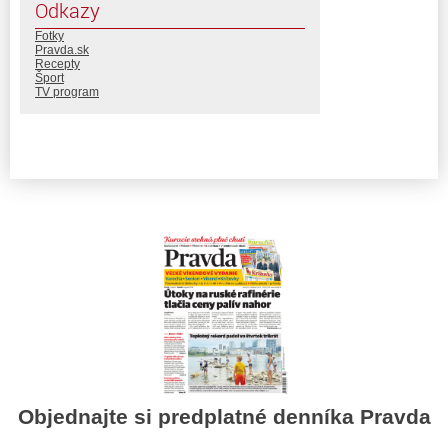
Odkazy
Fotky
Pravda.sk
Recepty
Šport
TV program
Objednajte si predplatné denníka Pravda