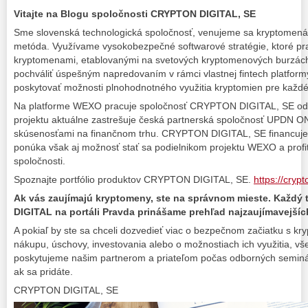
Vitajte na Blogu spoločnosti CRYPTON DIGITAL, SE
Sme slovenská technologická spoločnosť, venujeme sa kryptomen
metóda. Využívame vysokobezpečné softwarové stratégie, ktoré prac
kryptomenami, etablovanými na svetových kryptomenových burzác
pochváliť úspešným napredovaním v rámci vlastnej fintech platform
poskytovať možnosti plnohodnotného využitia kryptomien pre každ
Na platforme WEXO pracuje spoločnosť CRYPTON DIGITAL, SE od 
projektu aktuálne zastrešuje česká partnerská spoločnosť UPDN ONE
skúsenosťami na finančnom trhu. CRYPTON DIGITAL, SE financuje p
ponúka však aj možnosť stať sa podielnikom projektu WEXO a profito
spoločnosti.
Spoznajte portfólio produktov CRYPTON DIGITAL, SE.
https://crypt
Ak vás zaujímajú kryptomeny, ste na správnom mieste. Každ
DIGITAL na portáli Pravda prinášame prehľad najzaujímavejšíc
A pokiaľ by ste sa chceli dozvedieť viac o bezpečnom začiatku s kr
nákupu, úschovy, investovania alebo o možnostiach ich využitia, vše
poskytujeme našim partnerom a priateľom počas odborných seminá
ak sa pridáte.
CRYPTON DIGITAL, SE