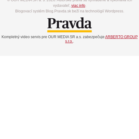
vydavateľ,
viac info
.
Blogovací systém Blog.Pravda.sk beží na technológií Wordpress.
Kompletný video servis pre OUR MEDIA SR a.s. zabezpečuje
ARBERTO GROUP
s.r.o.
.