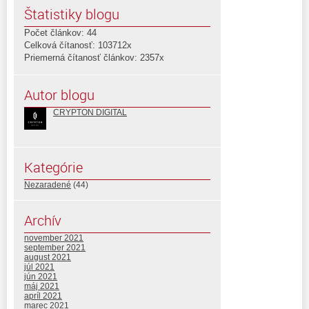
Štatistiky blogu
Počet článkov: 44
Celková čítanosť: 103712x
Priemerná čítanosť článkov: 2357x
Autor blogu
CRYPTON DIGITAL
Kategórie
Nezaradené
(44)
Archív
november 2021
september 2021
august 2021
júl 2021
jún 2021
máj 2021
apríl 2021
marec 2021