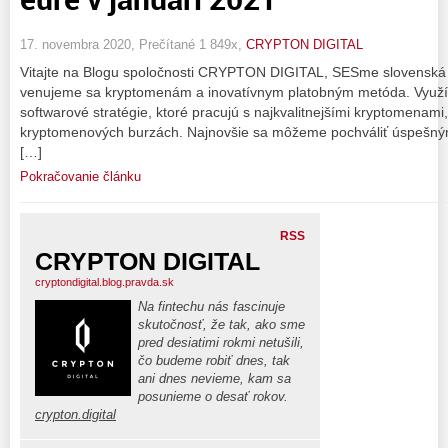
17. novembra 2020, Prečítané 1 849x,
CRYPTON DIGITAL
Vitajte na Blogu spoločnosti CRYPTON DIGITAL, SESme slovenská 
venujeme sa kryptomenám a inovatívnym platobným metóda. Vyu
softwarové stratégie, ktoré pracujú s najkvalitnejšími kryptomenam
kryptomenových burzách. Najnovšie sa môžeme pochváliť úspešným
[…]
Pokračovanie článku
RSS
CRYPTON DIGITAL
cryptondigital.blog.pravda.sk
Na fintechu nás fascinuje
skutočnosť, že tak, ako sme
pred desiatimi rokmi netušili,
čo budeme robiť dnes, tak
ani dnes nevieme, kam sa
posunieme o desať rokov.
crypton.digital