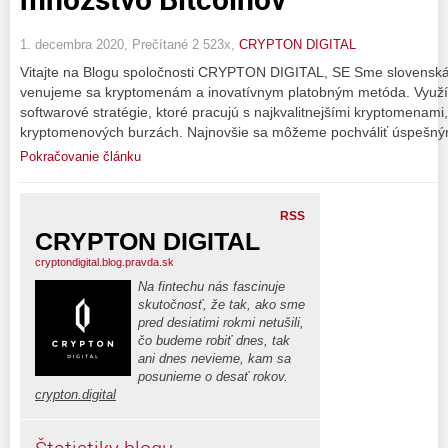
1. decembra 2020, Prečítané 2 523x,
CRYPTON DIGITAL
Vitajte na Blogu spoločnosti CRYPTON DIGITAL, SE Sme slovenská
venujeme sa kryptomenám a inovatívnym platobným metóda. Vyu
softwarové stratégie, ktoré pracujú s najkvalitnejšími kryptomenam
kryptomenových burzách. Najnovšie sa môžeme pochváliť úspešný
Pokračovanie článku
RSS
CRYPTON DIGITAL
cryptondigital.blog.pravda.sk
Na fintechu nás fascinuje
skutočnosť, že tak, ako sme
pred desiatimi rokmi netušili,
čo budeme robiť dnes, tak
ani dnes nevieme, kam sa
posunieme o desať rokov.
crypton.digital