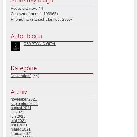
Štatistiky blogu
Počet článkov: 44
Celková čítanosť: 103662x
Priemerná čítanosť článkov: 2356x
Autor blogu
CRYPTON DIGITAL
Kategórie
Nezaradené
(44)
Archív
november 2021
september 2021
august 2021
júl 2021
jún 2021
máj 2021
apríl 2021
marec 2021
február 2021