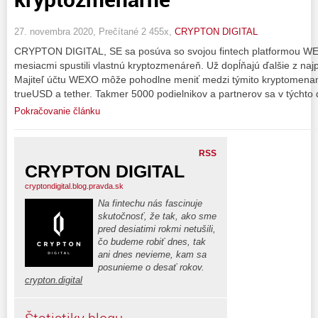
27. novembra 2020, Prečítané 2 455x,
CRYPTON DIGITAL
CRYPTON DIGITAL, SE sa posúva so svojou fintech platformou WE
mesiacmi spustili vlastnú kryptozmenáreň. Už dopĺňajú ďalšie z najp
Majiteľ účtu WEXO môže pohodlne meniť medzi týmito kryptomenami:
trueUSD a tether. Takmer 5000 podielnikov a partnerov sa v týcht
Pokračovanie článku
RSS
CRYPTON DIGITAL
cryptondigital.blog.pravda.sk
Na fintechu nás fascinuje
skutočnosť, že tak, ako sme
pred desiatimi rokmi netušili,
čo budeme robiť dnes, tak
ani dnes nevieme, kam sa
posunieme o desať rokov.
crypton.digital