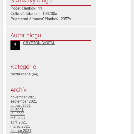
Štatistiky blogu
Počet článkov: 44
Celková čítanosť: 103700x
Priemerná čítanosť článkov: 2357x
Autor blogu
CRYPTON DIGITAL
Kategórie
Nezaradené
(44)
Archív
november 2021
september 2021
august 2021
júl 2021
jún 2021
máj 2021
apríl 2021
marec 2021
február 2021