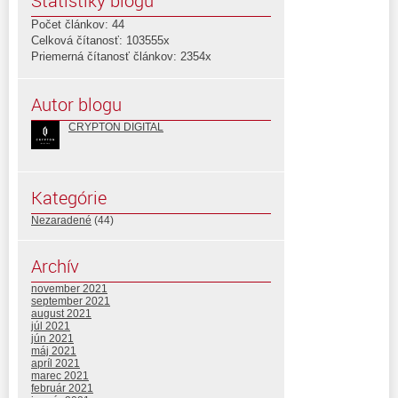
Štatistiky blogu
Počet článkov: 44
Celková čítanosť: 103555x
Priemerná čítanosť článkov: 2354x
Autor blogu
CRYPTON DIGITAL
Kategórie
Nezaradené
(44)
Archív
november 2021
september 2021
august 2021
júl 2021
jún 2021
máj 2021
apríl 2021
marec 2021
február 2021