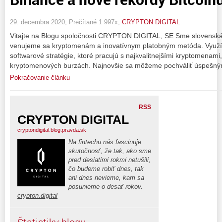
29. decembra 2020, Prečítané 1 997x,
CRYPTON DIGITAL
Vitajte na Blogu spoločnosti CRYPTON DIGITAL, SE Sme slovenská
venujeme sa kryptomenám a inovatívnym platobným metóda. Vyu
softwarové stratégie, ktoré pracujú s najkvalitnejšími kryptomenam
kryptomenových burzách. Najnovšie sa môžeme pochváliť úspešný
Pokračovanie článku
RSS
CRYPTON DIGITAL
cryptondigital.blog.pravda.sk
Na fintechu nás fascinuje
skutočnosť, že tak, ako sme
pred desiatimi rokmi netušili,
čo budeme robiť dnes, tak
ani dnes nevieme, kam sa
posunieme o desať rokov.
crypton.digital